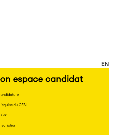
EN
on espace candidat
andidature
l'équipe du CESI
sier
nscription